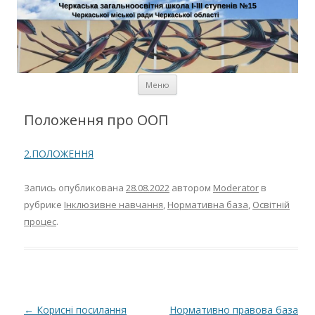
Черкаська загальноосвітня
школа І-ІІІ ступенів № 15
Черкаської міської ради
Черкаської області
Перейти к содержимому
Меню
Положення про ООП
2.ПОЛОЖЕННЯ
Запись опубликована
28.08.2022
автором
Moderator
в
рубрике
Інклюзивне навчання
,
Нормативна база
,
Освітній
процес
.
Навигация по записям
←
Корисні посилання
Нормативно правова база