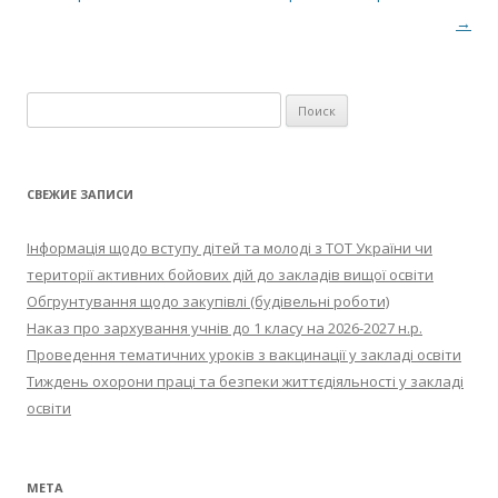
→
Найти:
СВЕЖИЕ ЗАПИСИ
Інформація щодо вступу дітей та молоді з ТОТ України чи
території активних бойових дій до закладів вищої освіти
Обгрунтування щодо закупівлі (будівельні роботи)
Наказ про зархування учнів до 1 класу на 2026-2027 н.р.
Проведення тематичних уроків з вакцинації у закладі освіти
Тиждень охорони праці та безпеки життєдіяльності у закладі
освіти
МЕТА