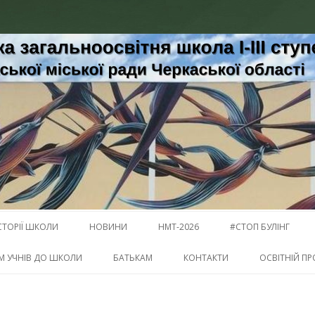
освітня школа І-ІІІ ступенів № 1
і
Перейти к содержимому
СТОРІЇ ШКОЛИ
НОВИНИ
НМТ-2026
#СТОП БУЛІНГ
М УЧНІВ ДО ШКОЛИ
БАТЬКАМ
КОНТАКТИ
ОСВІТНІЙ ПР