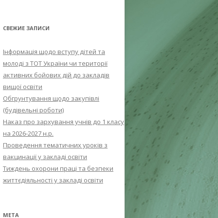
СВЕЖИЕ ЗАПИСИ
Інформація щодо вступу дітей та
молоді з ТОТ України чи території
активних бойових дій до закладів
вищої освіти
Обгрунтування щодо закупівлі
(будівельні роботи)
Наказ про зархування учнів до 1 класу
на 2026-2027 н.р.
Проведення тематичних уроків з
вакцинації у закладі освіти
Тиждень охорони праці та безпеки
життєдіяльності у закладі освіти
МЕТА