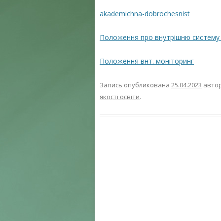
akademichna-dobrochesnist
Положення про внутрішню систему 
Положення внт. моніторинг
Запись опубликована
25.04.2023
авто
якості освіти
.