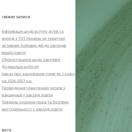
СВЕЖИЕ ЗАПИСИ
Інформація щодо вступу дітей та
молоді з ТОТ України чи території
активних бойових дій до закладів
вищої освіти
Обгрунтування щодо закупівлі
(будівельні роботи)
Наказ про зархування учнів до 1 класу
на 2026-2027 н.р.
Проведення тематичних уроків з
вакцинації у закладі освіти
Тиждень охорони праці та безпеки
життєдіяльності у закладі освіти
МЕТА