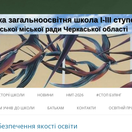
освітня школа І-ІІІ ступенів № 1
і
Перейти к содержимому
СТОРІЇ ШКОЛИ
НОВИНИ
НМТ-2026
#СТОП БУЛІНГ
М УЧНІВ ДО ШКОЛИ
БАТЬКАМ
КОНТАКТИ
ОСВІТНІЙ ПР
езпечення якості освіти