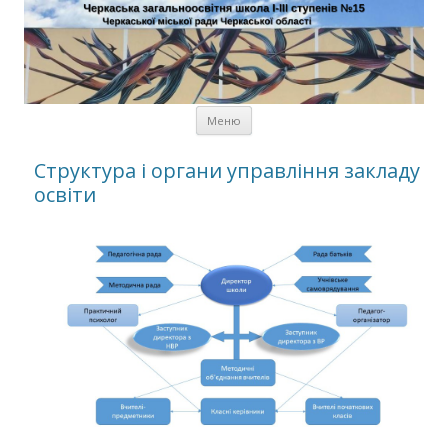
Черкаська загальноосвітня
школа І-ІІІ ступенів № 15
Черкаської міської ради
Черкаської області
Перейти к содержимому
Меню
Структура і органи управління закладу
освіти