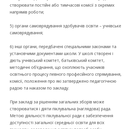
створювати постійні або тимчасові комісії з окремих
напрямів роботи;
5) органи самоврядування здобувачів освіти – учнівське
самоврядування;
6) інші органи, передбачені спеціальними законами та
установчими документами школи. У школі створені і
діють учнівський комітет, батьківський комітет,
методичні об’єднання, що охоплюють учасників
освітнього процесу певного професійного спрямування,
комісії, положення про які затверджено педагогічною
радою та наказом по закладу.
При закладі за рішенням загальних зборів може
створюватися і діяти піклувальна (наглядова) рада.
Метою діяльності піклувальної ради є забезпечення
доступності загальної середньої освіти для всіх