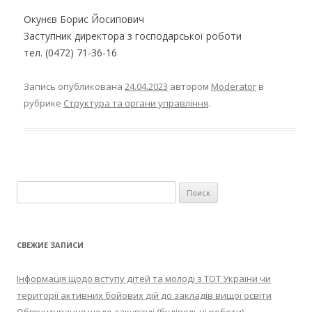
Окунєв Борис Йосипович
Заступник директора з господарської роботи
тел. (0472) 71-36-16
Запись опубликована
24.04.2023
автором
Moderator
в
рубрике
Структура та органи управління
.
Найти:
СВЕЖИЕ ЗАПИСИ
Інформація щодо вступу дітей та молоді з ТОТ України чи
території активних бойових дій до закладів вищої освіти
Обгрунтування щодо закупівлі (будівельні роботи)