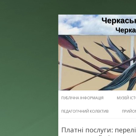
Черкаська загально
Черкаської област
ПУБЛІЧНА ІНФОРМАЦІЯ
МУЗЕЙ ІС
ПЕДАГОГІЧНИЙ КОЛЕКТИВ
ПРИЙО
Платні послуги: перел