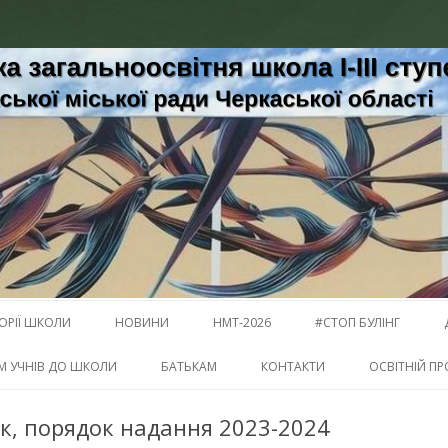
освітня школа І-ІІІ ступенів № 1
і
Перейти к содержимому
ТОРІЇ ШКОЛИ
НОВИНИ
НМТ-2026
#СТОП БУЛІНГ
М УЧНІВ ДО ШКОЛИ
БАТЬКАМ
КОНТАКТИ
ОСВІТНІЙ ПР
ік, порядок надання 2023-2024