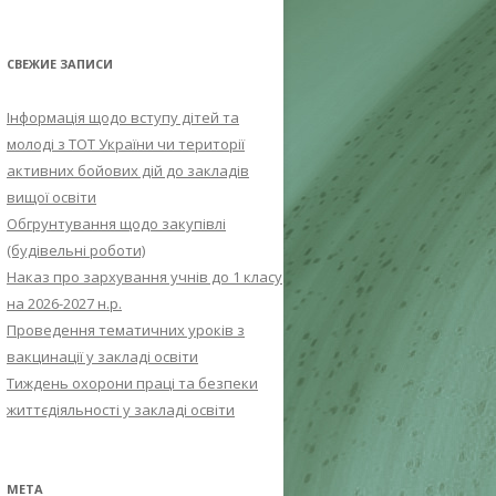
СВЕЖИЕ ЗАПИСИ
Інформація щодо вступу дітей та
молоді з ТОТ України чи території
активних бойових дій до закладів
вищої освіти
Обгрунтування щодо закупівлі
(будівельні роботи)
Наказ про зархування учнів до 1 класу
на 2026-2027 н.р.
Проведення тематичних уроків з
вакцинації у закладі освіти
Тиждень охорони праці та безпеки
життєдіяльності у закладі освіти
МЕТА