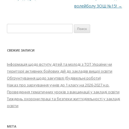
волейболу ЗОШ №15!
→
Найти:
СВЕЖИЕ ЗАПИСИ
Інформація щодо вступу дітей та молоді з ТОТ України чи
території активних бойових дій до закладів вищої освіти
Обгрунтування щодо закупівлі (будівельні роботи)
Наказ про зархування учнів до 1 класу на 2026-2027 н.р.
Проведення тематичних уроків з вакцинації у закладі освіти
Тиждень охорони праці та безпеки життєдіяльності у закладі
освіти
МЕТА