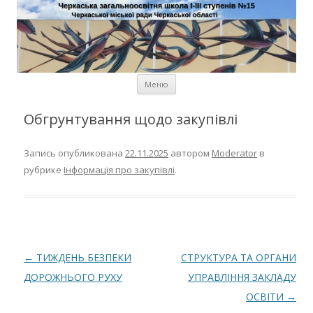
Черкаська загальноосвітня
школа І-ІІІ ступенів № 15
Черкаської міської ради
Черкаської області
Перейти к содержимому
Меню
Обгрунтування щодо закупівлі
Запись опубликована
22.11.2025
автором
Moderator
в
рубрике
Інформація про закупівлі
.
Навигация по записям
←
ТИЖДЕНЬ БЕЗПЕКИ
СТРУКТУРА ТА ОРГАНИ
ДОРОЖНЬОГО РУХУ
УПРАВЛІННЯ ЗАКЛАДУ
ОСВІТИ
→