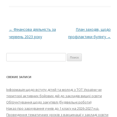
Навигация по записям
←
Фінансова діяльність за
План заходів, щодо
червень 2023 року
профілактики булінгу
→
Найти:
СВЕЖИЕ ЗАПИСИ
Інформація щодо вступу дітей та молоді з ТОТ України чи
території активних бойових дій до закладів вищої освіти
Обгрунтування щодо закупівлі (будівельні роботи)
Наказ про зархування учнів до 1 класу на 2026-2027 н.р.
Проведення тематичних уроків з вакцинації у закладі освіти