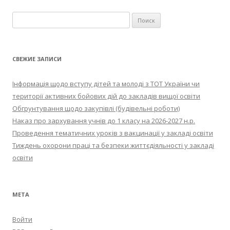
Найти:
СВЕЖИЕ ЗАПИСИ
Інформація щодо вступу дітей та молоді з ТОТ України чи
території активних бойових дій до закладів вищої освіти
Обгрунтування щодо закупівлі (будівельні роботи)
Наказ про зархування учнів до 1 класу на 2026-2027 н.р.
Проведення тематичних уроків з вакцинації у закладі освіти
Тиждень охорони праці та безпеки життєдіяльності у закладі
освіти
МЕТА
Войти