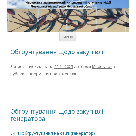
Черкаська загальноосвітня
школа І-ІІІ ступенів № 15
Черкаської міської ради
Черкаської області
Перейти к содержимому
Меню
Обгрунтування щодо закупівлі
Запись опубликована
22.11.2025
автором
Moderator
в
рубрике
Інформація про закупівлі
.
Обгрунтування щодо закупівлі
генератора
04_11обгрунтування на саит (генератор)